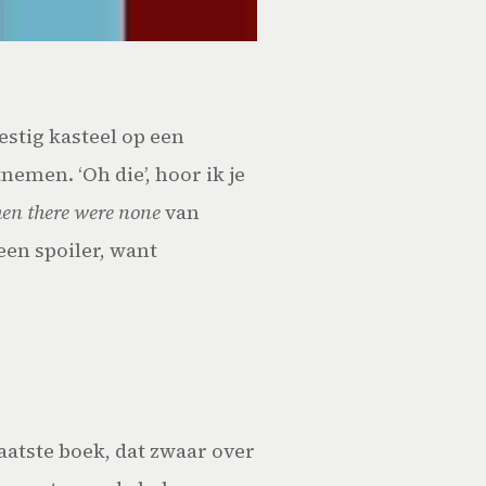
estig kasteel op een
emen. ‘Oh die’, hoor ik je
en there were none
van
een spoiler, want
laatste boek, dat zwaar over