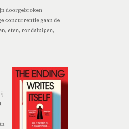
zijn doorgebroken
ige concurrentie gaan de
en, eten, rondsluipen,
ij
d
in