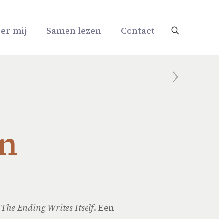
er mij
Samen lezen
Contact
en
The Ending Writes Itself
. Een