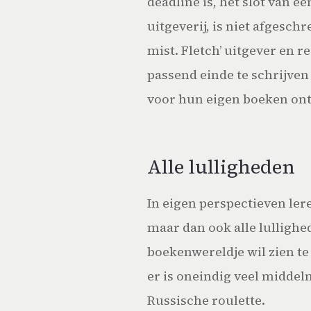
deadline is, het slot van e
uitgeverij, is niet afgesch
mist. Fletch’ uitgever en 
passend einde te schrijve
voor hun eigen boeken ont
Alle lulligheden
In eigen perspectieven lere
maar dan ook alle lullighe
boekenwereldje wil zien te 
er is oneindig veel middel
Russische roulette.