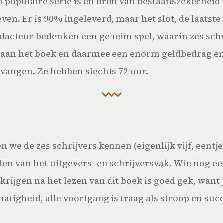
en populaire serie is én bron van bestaanszekerheid
reven. Er is 90% ingeleverd, maar het slot, de laats
redacteur bedenken een geheim spel, waarin zes schr
n aan het boek en daarmee een enorm geldbedrag e
vangen. Ze hebben slechts 72 uur.
n we de zes schrijvers kennen (eigenlijk vijf, eentje
den van het uitgevers- en schrijversvak. Wie nog ee
krijgen na het lezen van dit boek is goed gek, want 
matigheid, alle voortgang is traag als stroop en su