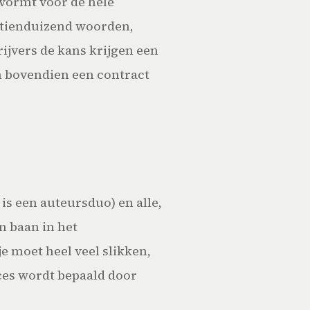
 vormt voor de hele
te tienduizend woorden,
ijvers de kans krijgen een
n bovendien een contract
 is een auteursduo) en alle,
n baan in het
je moet heel veel slikken,
cces wordt bepaald door