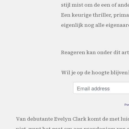
stijl mist om de een of and
Een keurige thriller, prim
eigenlijk nog alle eigenaa
Reageren kan onder dit art
Wil je op de hoogte blijven
Po
Van debutante Evelyn Clark komt de met luid
niet, want het gaat om een pseudoniem van ge