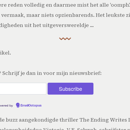
ere reden volledig en daarmee mist het alle 'oomph'
a vermaak, maar niets opzienbarends. Het leukste zi
rdigheden uit het uitgeverswereldje …
ikel.
? Schrijf je dan in voor mijn nieuwsbrief:
wered by
EmailOctopus
e buzz aangekondigde thriller The Ending Writes It
legenheidsduo Victoria, V.E. Schwab, schrijfster v