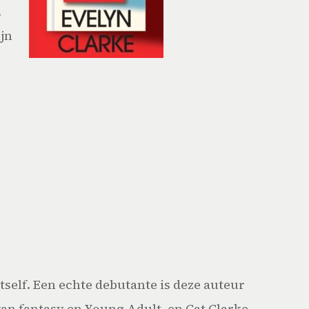
.
jn
self. Een echte debutante is deze auteur
an fantasy en Young Adult, en Cat Clarke,